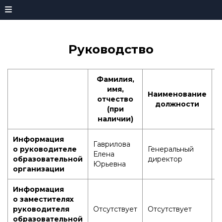
Руководство
Фамилия,
имя,
Наименование
К
отчество
должности
(при
наличии)
Информация
Гаврилова
о руководителе
Генеральный
+
Елена
образовательной
директор
2
Юрьевна
организации
Информация
о заместителях
руководителя
Отсутствует
Отсутствует
О
образовательной